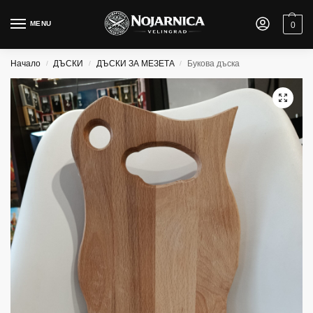
MENU
0
Начало
ДЪСКИ
ДЪСКИ ЗА МЕЗЕТА
Букова дъска
/
/
/