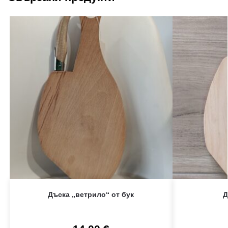
Дъска „ветрило“ от бук
Д