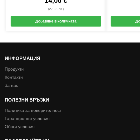
14,00
€
(27,38 лв.)
Добавяне в количката
До
ИНФОРМАЦИЯ
Продукти
Контакти
За нас
ПОЛЕЗНИ ВРЪЗКИ
Политика за поверителност
Гаранционни условия
Общи условия