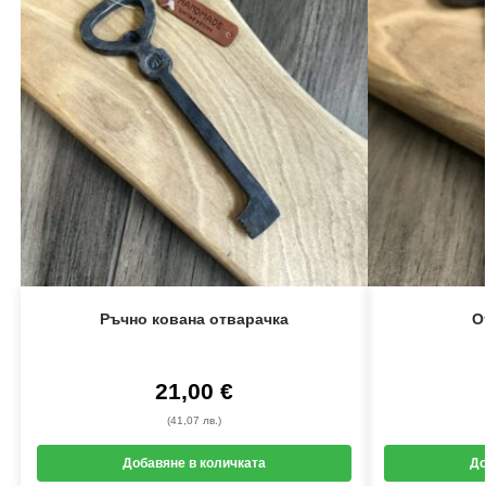
Ръчно кована отварачка
О
21,00
€
(41,07 лв.)
Добавяне в количката
До