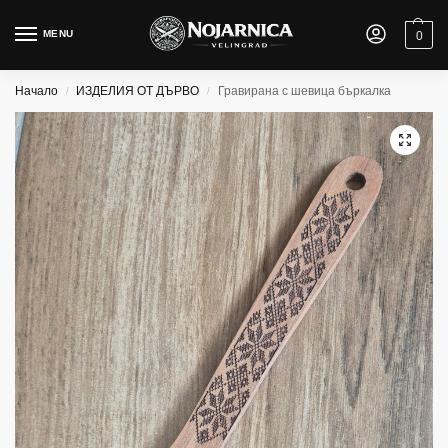
MENU
0
Начало
ИЗДЕЛИЯ ОТ ДЪРВО
Гравирана с шевица бъркалка
/
/