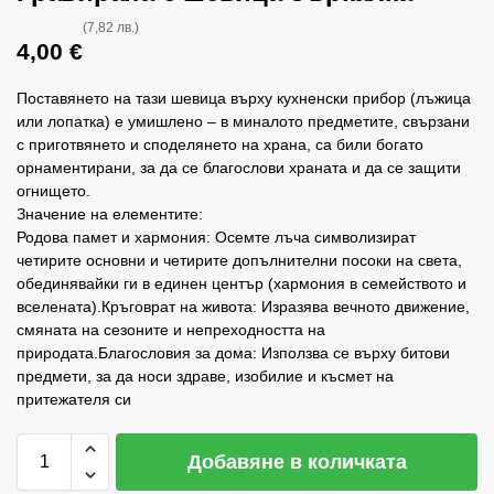
(7,82 лв.)
4,00
€
Поставянето на тази шевица върху кухненски прибор (лъжица
или лопатка) е умишлено – в миналото предметите, свързани
с приготвянето и споделянето на храна, са били богато
орнаментирани, за да се благослови храната и да се защити
огнището.
Значение на елементите:
Родова памет и хармония: Осемте лъча символизират
четирите основни и четирите допълнителни посоки на света,
обединявайки ги в единен център (хармония в семейството и
вселената).Кръговрат на живота: Изразява вечното движение,
смяната на сезоните и непреходността на
природата.Благословия за дома: Използва се върху битови
предмети, за да носи здраве, изобилие и късмет на
притежателя си
Добавяне в количката