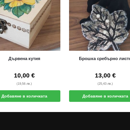
Дървена кутия
Брошка сребърно лист
10,00
€
13,00
€
(19,56 лв.)
(25,43 лв.)
Добавяне в количката
Добавяне в количката