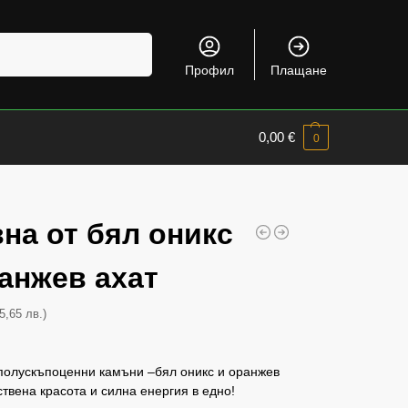
Търсене
Профил
Плащане
0,00
€
0
на от бял оникс
анжев ахат
5,65 лв.)
 полускъпоценни камъни –бял оникс и оранжев
ствена красота и силна енергия в едно!