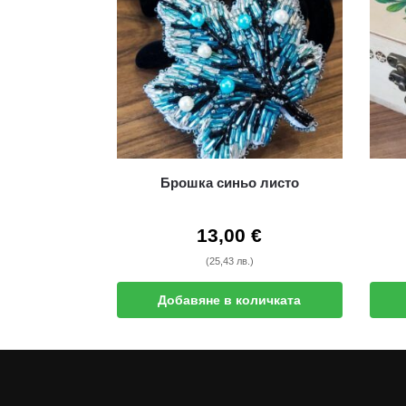
Брошка синьо листо
13,00
€
(25,43 лв.)
Добавяне в количката