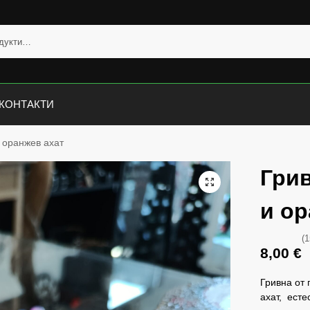
КОНТАКТИ
и оранжев ахат
Грив
и ор
(1
8,00
€
Гривна от
ахат, есте