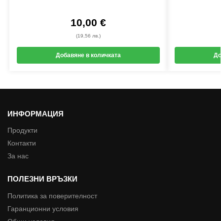
10,00
€
(19,56 лв.)
Добавяне в количката
До
ИНФОРМАЦИЯ
Продукти
Контакти
За нас
ПОЛЕЗНИ ВРЪЗКИ
Политика за поверителност
Гаранционни условия