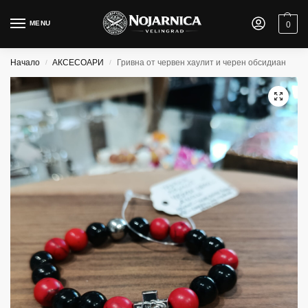
MENU
0
Начало
АКСЕСОАРИ
Гривна от червен хаулит и черен обсидиан
/
/