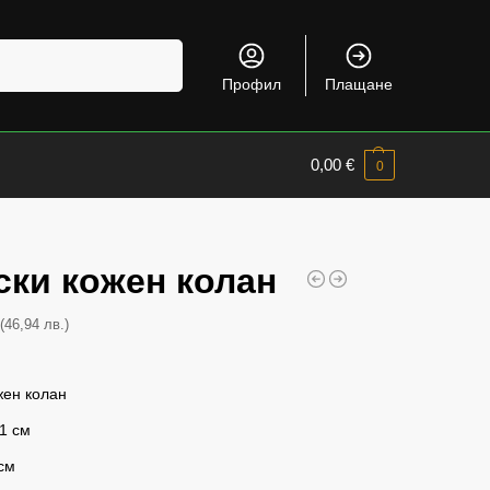
Търсене
Профил
Плащане
0,00
€
0
ски кожен колан
(46,94 лв.)
€
жен колан
1 см
см