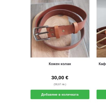
Кожен колан
Каф
30,00
€
(58,67 лв.)
Добавяне в количката