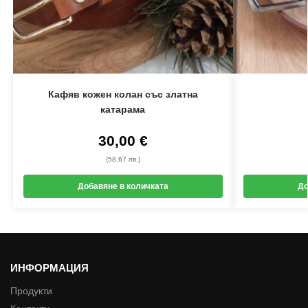
Кафяв кожен колан със златна
катарама
30,00
€
(58,67 лв.)
Добавяне в количката
До
ИНФОРМАЦИЯ
Продукти