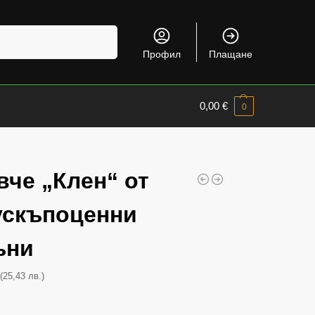
Търсене
Профил
Плащане
0,00
€
0
че „Клен“ от
ускъпоценни
ъни
(25,43 лв.)
€