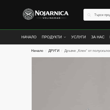
НАЧАЛО
ПРОДУКТИ
УСЛУГИ
ЗА НАС
Начало
ДРУГИ
Дръвче „Клен“ от полускъп
/
/