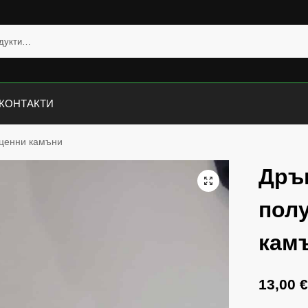
КОНТАКТИ
оценни камъни
Дръв
пол
кам
13,00