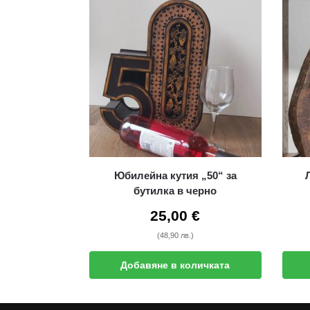
Юбилейна кутия „50“ за
бутилка в черно
25,00
€
(48,90 лв.)
Добавяне в количката