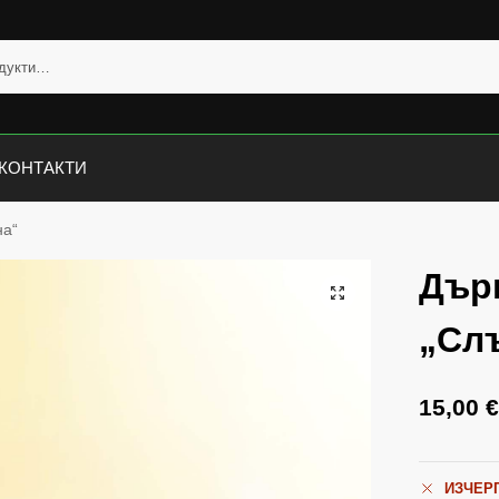
КОНТАКТИ
на“
Дър
„Сл
15,00
ИЗЧЕР