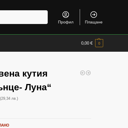
Търсене
Профил
Плащане
0,00
€
0
вена кутия
ънце- Луна“
(29,34 лв.)
€
ПАНО