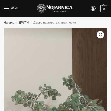
MENU
0
Начало
ДРУГИ
Дърво на живота с авантюрин
/
/