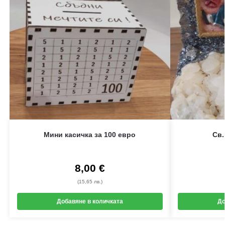
Мини касичка за 100 евро
Св.
8,00
€
(15,65 лв.)
Добавяне в количката
До