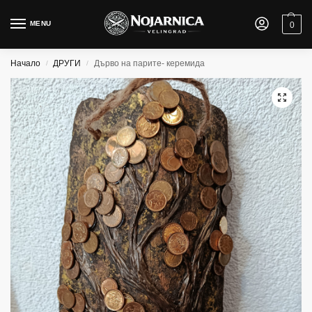
MENU
0
Начало
ДРУГИ
Дърво на парите- керемида
/
/