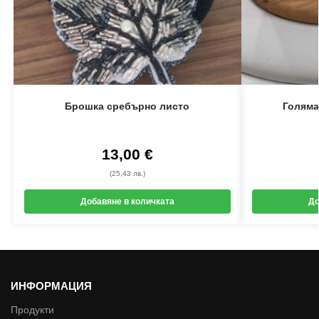
Брошка сребърно листо
Голяма
13,00
€
(25,43 лв.)
Добавяне в количката
До
ИНФОРМАЦИЯ
Продукти