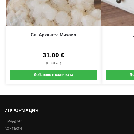
Св. Архангел Михаил
31,00
€
(60,63 лв.)
Добавяне в количката
До
ИНФОРМАЦИЯ
Продукти
Контакти