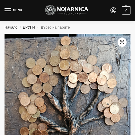
MENU
0
Начало
ДРУГИ
Дърво на парите
/
/