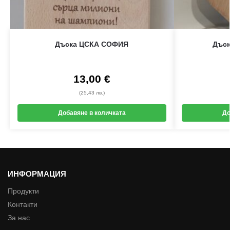
Дъска ЦСКА СОФИЯ
Дъск
13,00
€
(25,43 лв.)
Добавяне в количката
До
ИНФОРМАЦИЯ
Продукти
Контакти
За нас