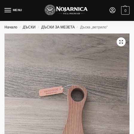
MENU
0
Начало
ДЪСКИ
ДЪСКИ ЗА МЕЗЕТА
Дъска „ветрило“
/
/
/