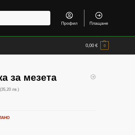
Търсене
Профил
Плащане
0,00
€
0
а за мезета
(35,20 лв.)
€
ПАНО