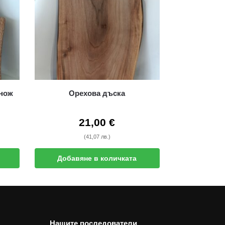
 нож
Орехова дъска
21,00
€
(41,07 лв.)
Добавяне в количката
Нашите последователи