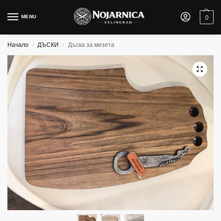
MENU
0
Начало
ДЪСКИ
Дъска за мезета
/
/