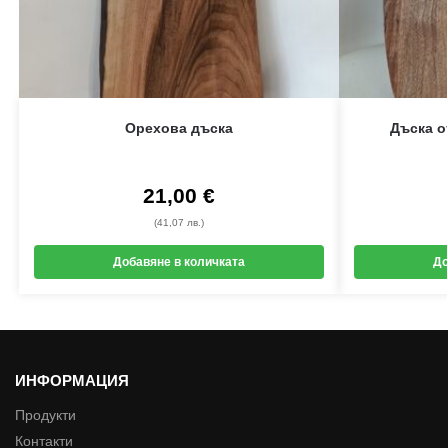
Орехова дъска
Дъска о
21,00
€
(41,07 лв.)
Добавяне в количката
До
ИНФОРМАЦИЯ
Продукти
Контакти