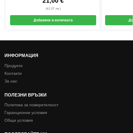
21,00
€
(41,07 лв.)
Добавяне в количката
До
ИНФОРМАЦИЯ
Продукти
Контакти
За нас
ПОЛЕЗНИ ВРЪЗКИ
Политика за поверителност
Гаранционни условия
Общи условия