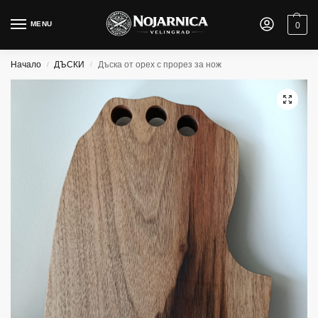
MENU
0
Начало
ДЪСКИ
Дъска от орех с прорез за нож
/
/