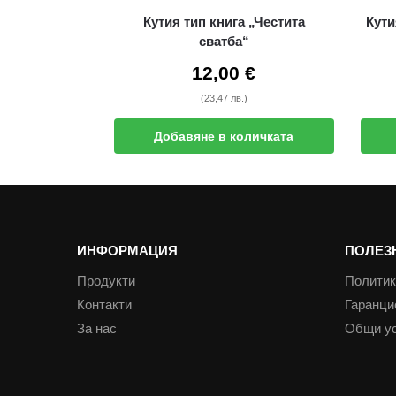
Кутия тип книга „Честита
Кути
сватба“
12,00
€
(23,47 лв.)
Добавяне в количката
ИНФОРМАЦИЯ
ПОЛЕЗ
Продукти
Политик
Контакти
Гаранци
За нас
Общи у