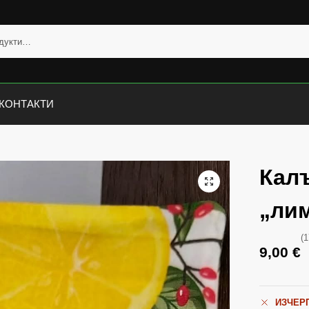
КОНТАКТИ
Калъ
„ли
(1
9,00
€
ИЗЧЕР