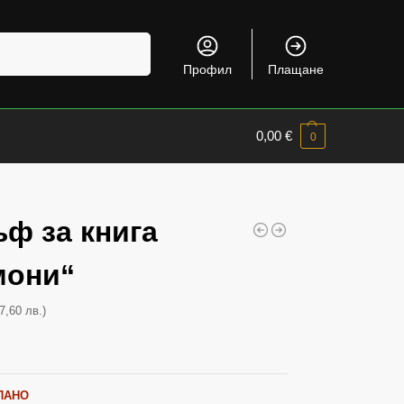
Търсене
Профил
Плащане
0,00
€
0
ф за книга
мони“
7,60 лв.)
ПАНО