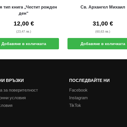
я тип книга „Честит рожден
Св. Архангел Михаил
ден“
12,00
€
31,00
€
(23,47 лв.)
(60,63 лв.)
Добавяне в количката
Добавяне в количката
НИ ВРЪЗКИ
ПОСЛЕДВАЙТЕ НИ
а за поверителност
Facebook
онни условия
Instagram
словия
TikTok