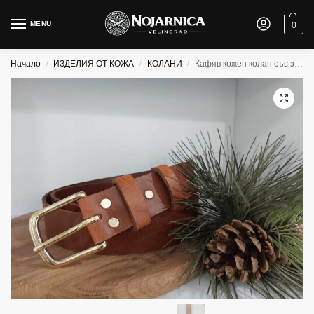
MENU
0
Начало
ИЗДЕЛИЯ ОТ КОЖА
КОЛАНИ
Кафяв кожен колан със златна катарама
/
/
/