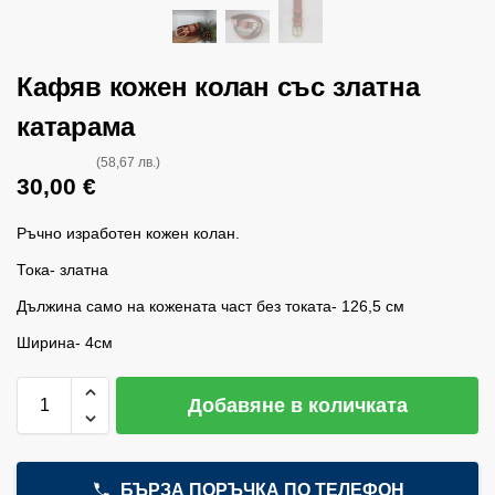
Кафяв кожен колан със златна
катарама
(58,67 лв.)
30,00
€
Ръчно изработен кожен колан.
Тока- златна
Дължина само на кожената част без токата- 126,5 см
Ширина- 4см
Добавяне в количката
БЪРЗА ПОРЪЧКА ПО ТЕЛЕФОН