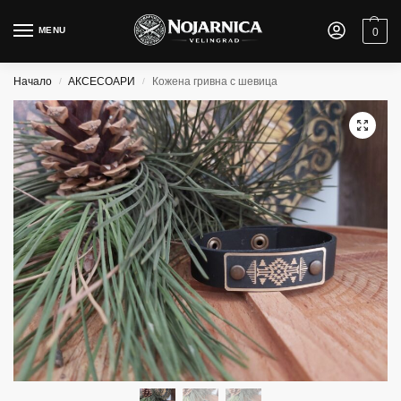
MENU
0
Начало
АКСЕСОАРИ
Кожена гривна с шевица
/
/