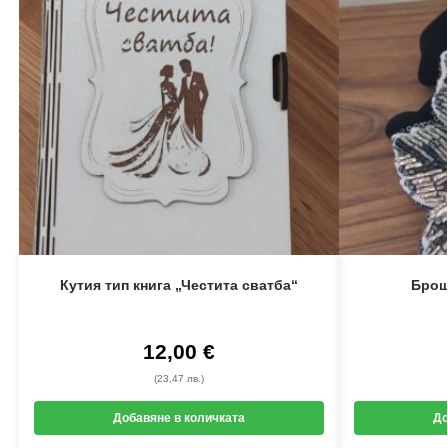
Кутия тип книга „Честита сватба“
Брош
12,00
€
(23,47 лв.)
Добавяне в количката
До