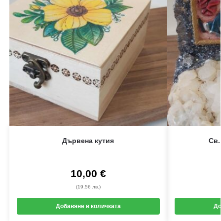
Дървена кутия
Св.
10,00
€
(19,56 лв.)
Добавяне в количката
До