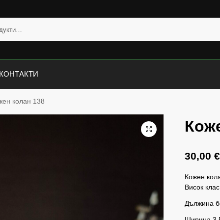
КОНТАКТИ
жен колан 138
Коже
30,00
Кожен кола
Висок клас
Дължина бе
Ширина 3,