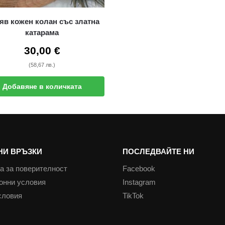
яв кожен колан със златна
катарама
30,00
€
(58,67 лв.)
Добавяне в количката
НИ ВРЪЗКИ
ПОСЛЕДВАЙТЕ НИ
а за поверителност
Facebook
онни условия
Instagram
словия
TikTok