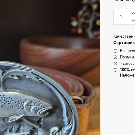
Качествени
Сертифика
Експрес
Поръчки
Търговс
100%
си
Наложе