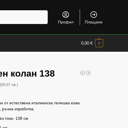
Търсене
Профил
Плащане
0,00
€
0
н колан 138
(58,67 лв.)
€
н от естествена италианска телешка кожа.
, ръчна изработка.
з тока- 138 см
5 см