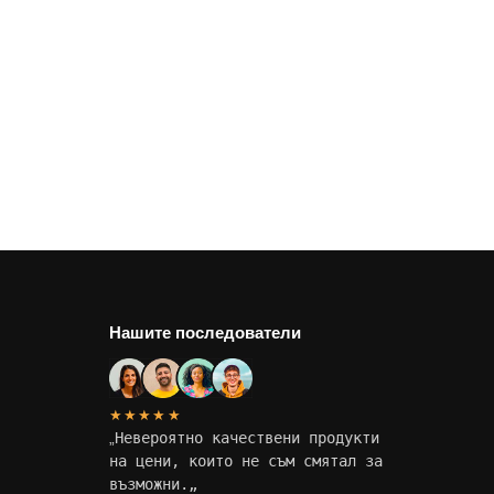
Нашите последователи
★★★★★
„
Невероятно качествени продукти
на цени, които не съм смятал за
възможни.
„