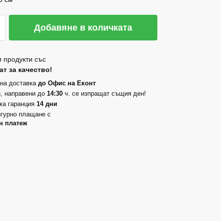
Добавяне в количката
 продукти със
т за качество!
на доставка
до Офис на Еконт
, направени до
14:30
ч. се изпращат същия ден!
ка гаранция
14 дни
гурно плащане с
н платеж