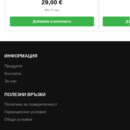
29,00
€
(56,72 лв.)
Добавяне в количката
До
ИНФОРМАЦИЯ
Продукти
Контакти
За нас
ПОЛЕЗНИ ВРЪЗКИ
Политика за поверителност
Гаранционни условия
Общи условия