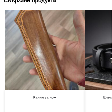
Свързани продукти
Кания за нож
Елег