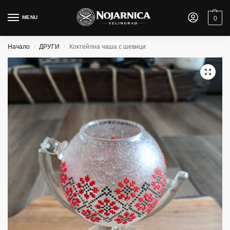
MENU
0
Начало
ДРУГИ
Коктейлна чаша с шевици
/
/