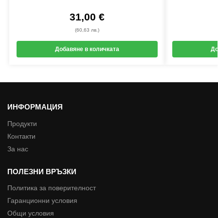
31,00
€
(60,63 лв.)
Добавяне в количката
До
ИНФОРМАЦИЯ
Продукти
Контакти
За нас
ПОЛЕЗНИ ВРЪЗКИ
Политика за поверителност
Гаранционни условия
Общи условия