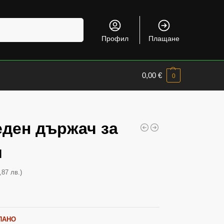
Търсене
Профил
Плащане
0,00
€
0
еден държач за
и
,87 лв.)
ПАНО