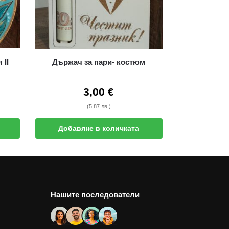
 цветя II
Държач за пари- костюм
3,00
€
(5,87 лв.)
Добавяне в количката
Нашите последователи