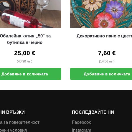
Юбилейна кутия „50“ за
Декоративно пано с
бутилка в черно
25,00
€
7,60
€
(48,90 лв.)
(14,86 лв.)
Добавяне в количката
Добавяне в количката
НИ ВРЪЗКИ
ПОСЛЕДВАЙТЕ НИ
а за поверителност
Facebook
онни условия
Instagram