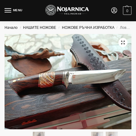
MENU
0
Начало
НАШИТЕ НОЖОВЕ
НОЖОВЕ РЪЧНА ИЗРАБОТКА
Ловен нож RWL 34
/
/
/