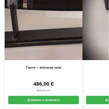
Танто – японски нож
486,00
€
(950,53 лв.)
Добавяне в количката
До