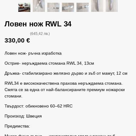
Ловен нож RWL 34
(645,42 лв.)
330,00
€
Ловен нож- ръчна изработка
Острие- неръждаема стомана RWL 34, 13см
Дръжка- стабилизирано желязно дърво и зъб от мамут, 12 см
RWL34 е висококачествена прахова неръждаема стомана.
Смята се за една от най-балансираните премиум ножарски
стомани.
Твърдост: обикновено 60–62 HRC
Произход: Швеция
Предимства: