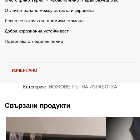
Много фино зърно → изключително гладък режещ ръб
Отличен баланс между острота и здравина
Лесно се заточва за премиум стомана
Добра корозионна устойчивост
Позволява огледален полир
ИЗЧЕРПАНО
Категория:
НОЖОВЕ РЪЧНА ИЗРАБОТКА
Свързани продукти