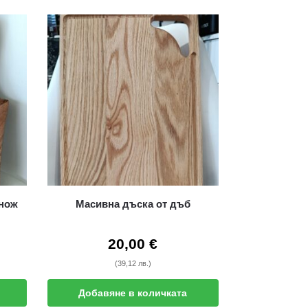
 нож
Масивна дъска от дъб
20,00
€
(39,12 лв.)
Добавяне в количката