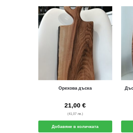
Орехова дъска
Дъс
21,00
€
(41,07 лв.)
Добавяне в количката