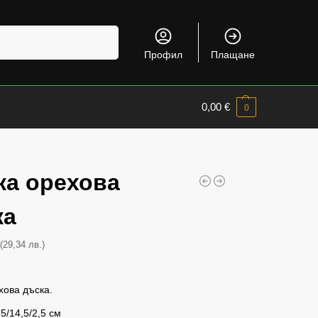
Търсене
Профил
Плащане
0,00
€
0
ка орехова
ка
(29,34 лв.)
€
хова дъска.
5/14,5/2,5 см