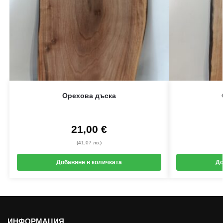
Орехова дъска
21,00
€
(41,07 лв.)
Добавяне в количката
До
ИНФОРМАЦИЯ