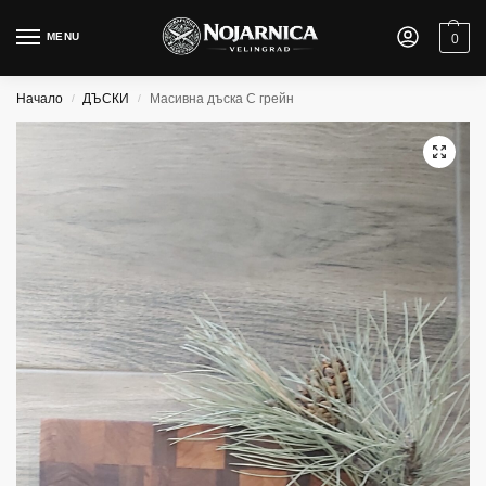
MENU
0
Начало
ДЪСКИ
Масивна дъска С грейн
/
/