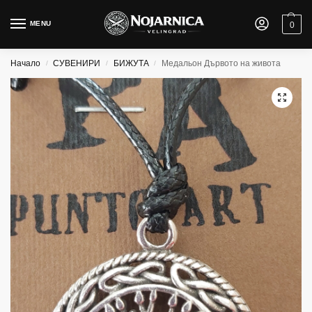
MENU
0
Начало
СУВЕНИРИ
БИЖУТА
Медальон Дървото на живота
/
/
/