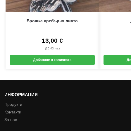
Брошка сребърно листо
13,00
€
(25,43 лв.)
Добавяне в количката
До
ИНФОРМАЦИЯ
Продукти
Контакти
За нас