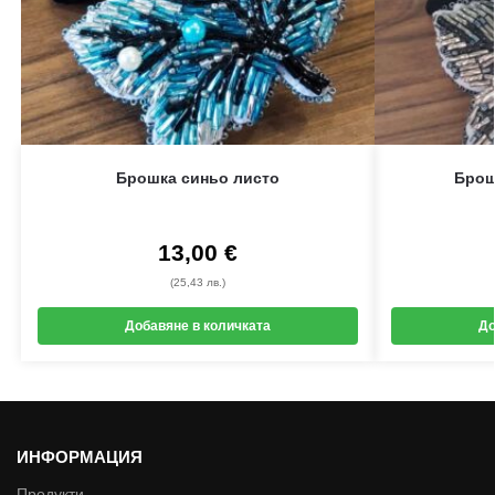
Брошка синьо листо
Брош
13,00
€
(25,43 лв.)
Добавяне в количката
До
ИНФОРМАЦИЯ
Продукти