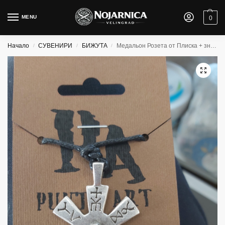
MENU
0
Начало
СУВЕНИРИ
БИЖУТА
Медальон Розета от Плиска + знак на рода Дуло
/
/
/