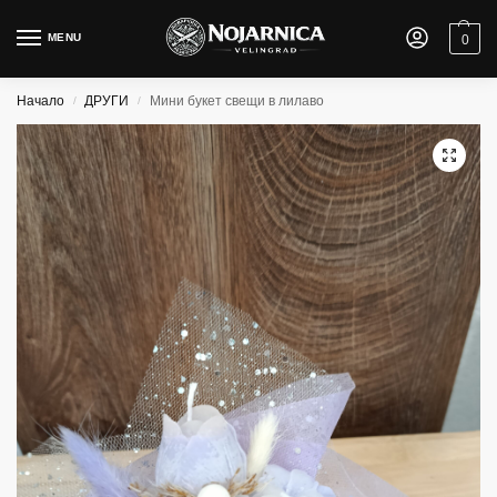
MENU
0
Начало
ДРУГИ
Мини букет свещи в лилаво
/
/