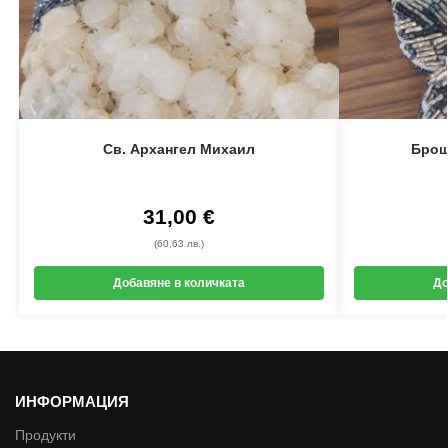
Св. Архангел Михаил
Брош
31,00
€
(60,63 лв.)
Добавяне в количката
До
ИНФОРМАЦИЯ
Продукти