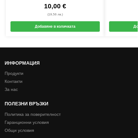
10,00
€
(19,56 лв.)
Добавяне в количката
До
ИНФОРМАЦИЯ
Продукти
Контакти
За нас
ПОЛЕЗНИ ВРЪЗКИ
Политика за поверителност
Гаранционни условия
Общи условия