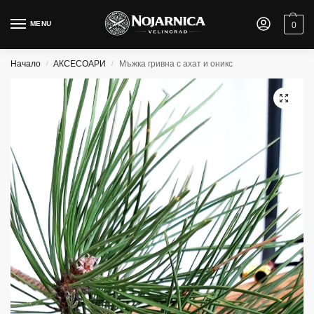
MENU
0
Начало
АКСЕСОАРИ
Мъжка гривна с ахат и оникс
/
/