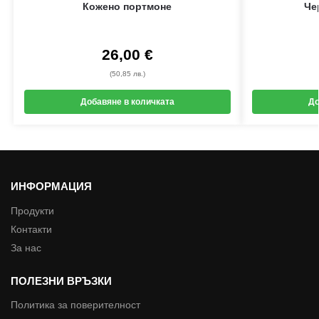
Кожено портмоне
Че
26,00
€
(50,85 лв.)
Добавяне в количката
До
ИНФОРМАЦИЯ
Продукти
Контакти
За нас
ПОЛЕЗНИ ВРЪЗКИ
Политика за поверителност