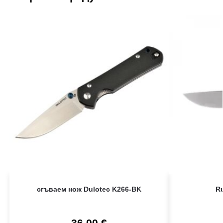
сгъваем нож Dulotec K266-BK
Ru
36,00
€