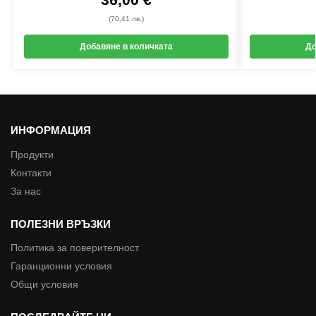
(70,41 лв.)
Добавяне в количката
До
ИНФОРМАЦИЯ
Продукти
Контакти
За нас
ПОЛЕЗНИ ВРЪЗКИ
Политика за поверителност
Гаранционни условия
Общи условия