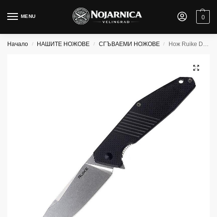
MENU
0
Начало
НАШИТЕ НОЖОВЕ
СГЪВАЕМИ НОЖОВЕ
Нож Ruike D191-B
/
/
/