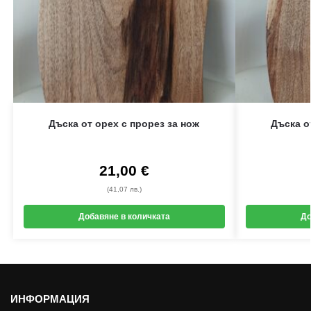
Дъска от орех с прорез за нож
Дъска о
21,00
€
(41,07 лв.)
Добавяне в количката
До
ИНФОРМАЦИЯ