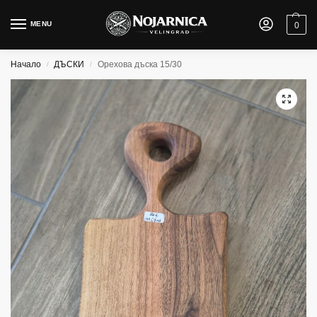
MENU
0
Начало
ДЪСКИ
Орехова дъска 15/30
/
/