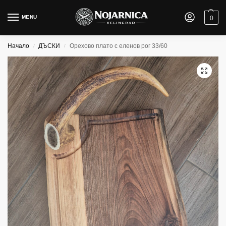
MENU
0
Начало
ДЪСКИ
Орехово плато с еленов рог 33/60
/
/