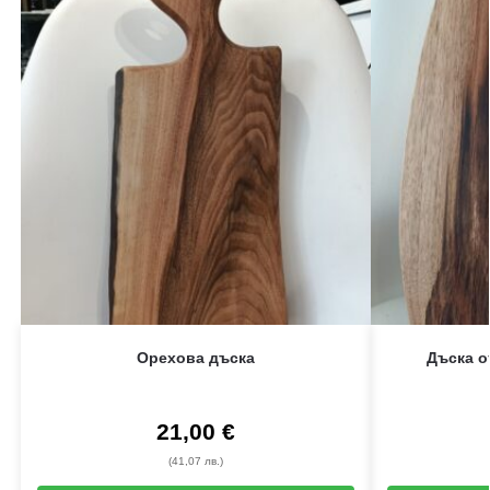
Орехова дъска
Дъска о
21,00
€
(41,07 лв.)