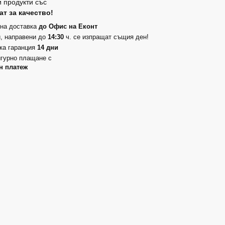
 продукти със
т за качество!
на доставка
до Офис на Еконт
, направени до
14:30
ч. се изпращат същия ден!
ка гаранция
14 дни
гурно плащане с
н платеж