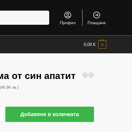
Търсене
Профил
Плащане
0,00
€
0
а от син апатит
(46,94 лв.)
€
Добавяне в количката