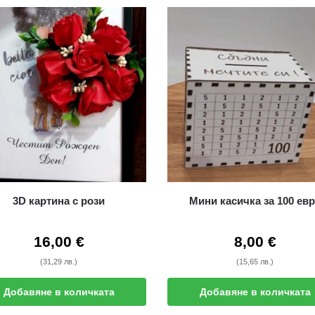
3D картина с рози
Мини касичка за 100 ев
16,00
€
8,00
€
(31,29 лв.)
(15,65 лв.)
Добавяне в количката
Добавяне в количката