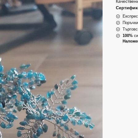
Качествени
Сертифика
Експрес
Поръчки
Търговс
100%
си
Наложе