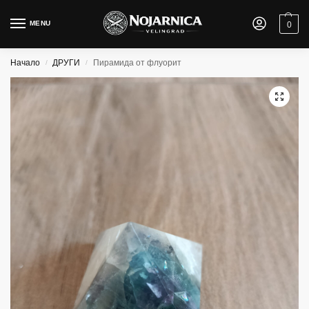
MENU
0
Начало
ДРУГИ
Пирамида от флуорит
/
/