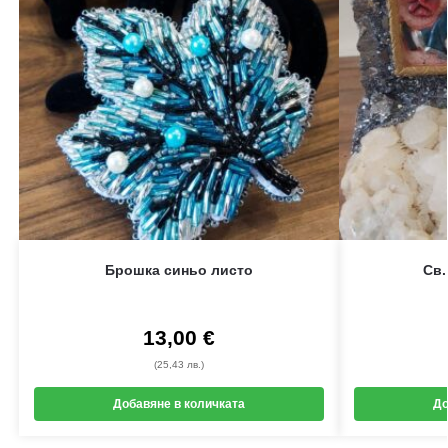
Брошка синьо листо
Св.
13,00
€
(25,43 лв.)
Добавяне в количката
До