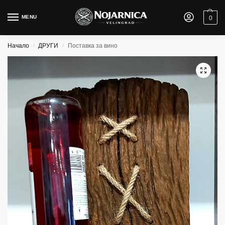
MENU
0
Начало
ДРУГИ
Поставка за вино
/
/