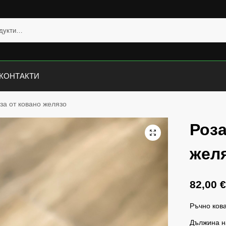
КОНТАКТИ
за от ковано желязо
Роза
жел
82,00
Ръчно ков
Дължина н