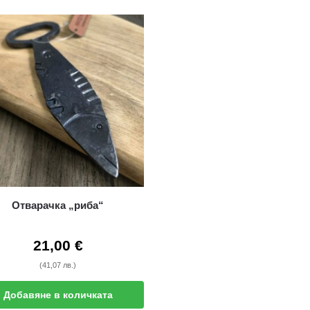
Отварачка „риба“
21,00
€
(41,07 лв.)
Добавяне в количката