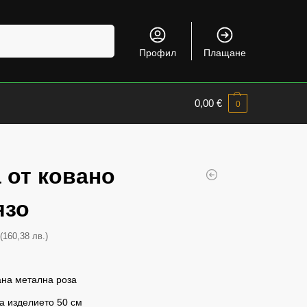
Търсене
Профил
Плащане
0,00
€
0
 от ковано
язо
(160,38 лв.)
€
ана метална роза
а изделието 50 см