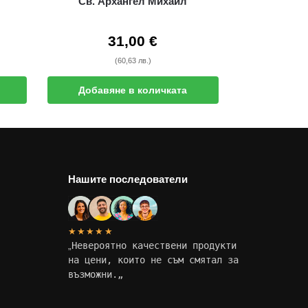
Св. Архангел Михаил
31,00
€
(60,63 лв.)
Добавяне в количката
Нашите последователи
★★★★★
„
Невероятно качествени продукти
на цени, които не съм смятал за
възможни.
„