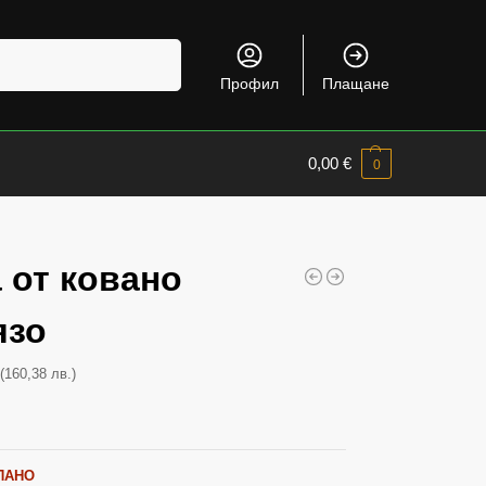
Търсене
Профил
Плащане
0,00
€
0
 от ковано
язо
(160,38 лв.)
€
ПАНО