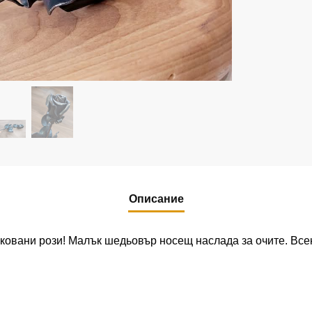
Описание
 ковани рози! Малък шедьовър носещ наслада за очите. Вс