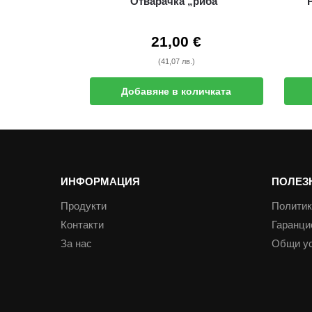
Отварачка „риба“
21,00
€
(41,07 лв.)
Добавяне в количката
ИНФОРМАЦИЯ
ПОЛЕЗ
Продукти
Политик
Контакти
Гаранци
За нас
Общи у