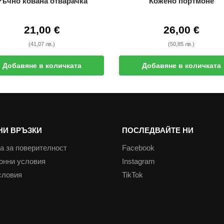
Ръчно кована отварачка
Кожено портмоне
21,00
€
26,00
€
(41,07 лв.)
(50,85 лв.)
Добавяне в количката
Добавяне в количката
НИ ВРЪЗКИ
ПОСЛЕДВАЙТЕ НИ
а за поверителност
Facebook
онни условия
Instagram
словия
TikTok