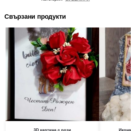
Свързани продукти
3D картина с рози
Икона