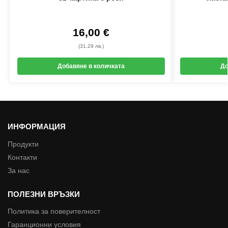
16,00
€
(31,29 лв.)
Добавяне в количката
До
ИНФОРМАЦИЯ
Продукти
Контакти
За нас
ПОЛЕЗНИ ВРЪЗКИ
Политика за поверителност
Гаранционни условия