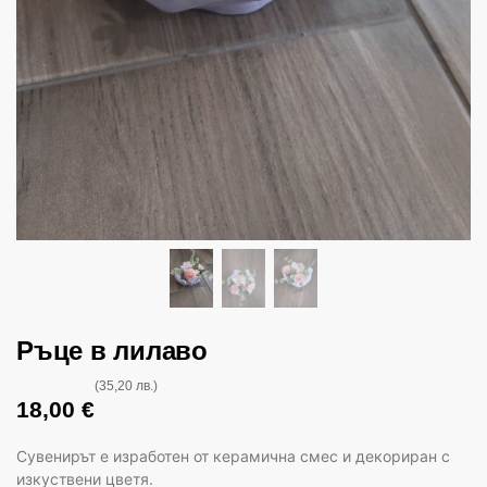
Ръце в лилаво
(35,20 лв.)
18,00
€
Сувенирът е изработен от керамична смес и декориран с
изкуствени цветя.