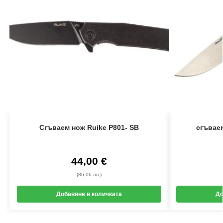
Сгъваем нож Ruike P801- SB
сгъвае
44,00
€
(86,06 лв.)
Добавяне в количката
До