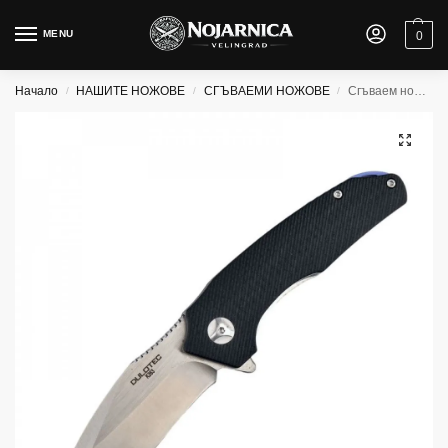
MENU
0
Начало
НАШИТЕ НОЖОВЕ
СГЪВАЕМИ НОЖОВЕ
Сгъваем нож Dulotec K263- BK
/
/
/