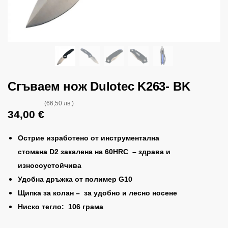
Сгъваем нож Dulotec K263- BK
(66,50 лв.)
34,00
€
Острие изработено от инструментална
стомана
D2
закалена на
60
HRC – здрава и
износоустойчива
Удобна дръжка от полимер
G10
Щипка за колан – за удобно и лесно носене
Ниско тегло:
106
грама