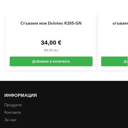
Сгъваем нож Dulotec K265-GN
сгъвае
34,00
€
(66,50 лв.)
Добавяне в количката
До
ИНФОРМАЦИЯ
Продукти
Контакти
За нас