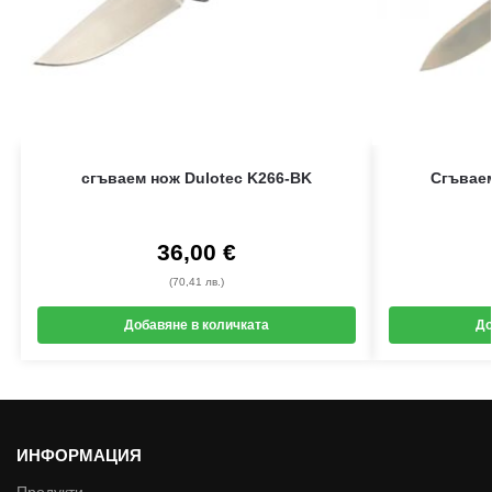
сгъваем нож Dulotec K266-BK
Сгъваем
36,00
€
(70,41 лв.)
Добавяне в количката
До
ИНФОРМАЦИЯ