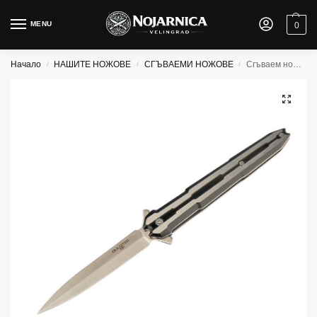
MENU
0
Начало
НАШИТЕ НОЖОВЕ
СГЪВАЕМИ НОЖОВЕ
Сгъваем нож Dulotec K267
/
/
/