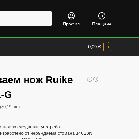
Търсене
Профил
Плащане
0,00
€
0
ваем нож Ruike
1-G
(80,19 лв.)
€
м нож за ежедневна употреба
 изработено от неръждаема стомана 14C28N