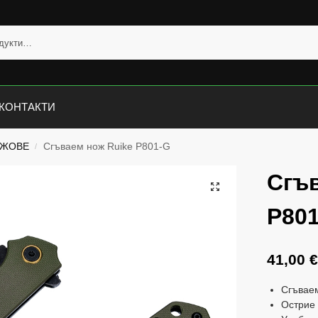
КОНТАКТИ
ОЖОВЕ
Сгъваем нож Ruike P801-G
/
Сгъ
P80
41,00
Сгъвае
Острие