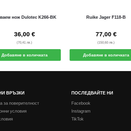
ваем нож Dulotec K266-BK
Ruike Jager F118-B
36,00
€
77,00
€
(70,41 лв.)
(150,60 лв.)
Добавяне в количката
Добавяне в количката
НИ ВРЪЗКИ
ПОСЛЕДВАЙТЕ НИ
а за поверителност
Facebook
онни условия
Instagram
словия
TikTok