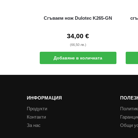
Сгъваем нож Dulotec K265-GN
сгъ
34,00
€
(66,50 лв.)
Добавяне в количката
ИНФОРМАЦИЯ
ПОЛЕЗ
Продукти
Политик
Контакти
Гаранци
За нас
Общи у