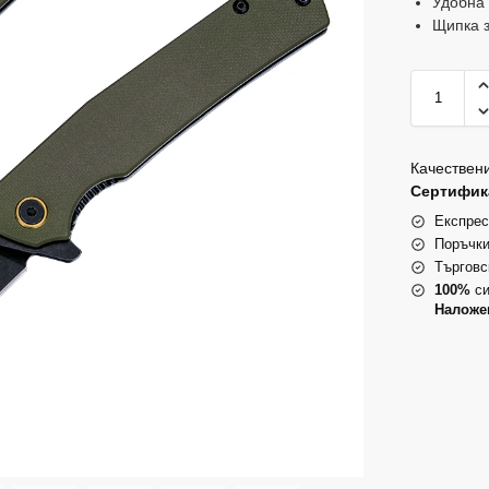
Удобна
Щипка з
Качествени
Сертифика
Експрес
Поръчки
Търговс
100%
си
Наложе