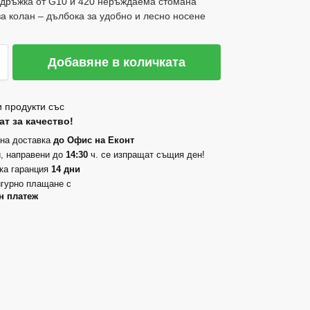
 дръжка от G10 и 420 неръждаема стомана
а колан – дълбока за удобно и лесно носене
Добавяне в количката
 продукти със
т за качество!
на доставка
до Офис на Еконт
, направени до
14:30
ч. се изпращат същия ден!
ка гаранция
14 дни
гурно плащане с
н платеж