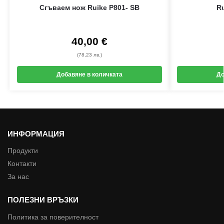
Сгъваем нож Ruike P801- SB
Ru
40,00
€
(78,23 лв.)
Добавяне в количката
До
ИНФОРМАЦИЯ
Продукти
Контакти
За нас
ПОЛЕЗНИ ВРЪЗКИ
Политика за поверителност