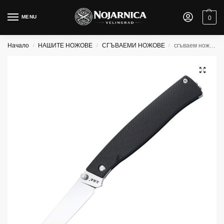
MENU
0
Начало
НАШИТЕ НОЖОВЕ
СГЪВАЕМИ НОЖОВЕ
сгъваем нож Sanrenmu 311L-GB
/
/
/