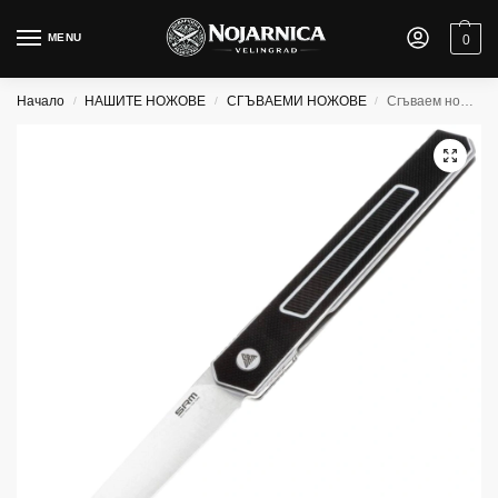
MENU
0
Начало
НАШИТЕ НОЖОВЕ
СГЪВАЕМИ НОЖОВЕ
Сгъваем нож SRM 125L-GB
/
/
/