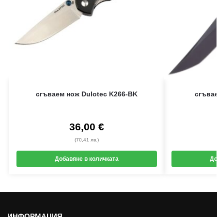
сгъваем нож Dulotec K266-BK
сгъва
36,00
€
(70,41 лв.)
Добавяне в количката
До
ИНФОРМАЦИЯ