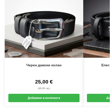
Черен дамски колан
Елег
25,00
€
(48,90 лв.)
Добавяне в количката
До