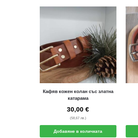
Кафяв кожен колан със златна
катарама
30,00
€
(58,67 лв.)
Добавяне в количката