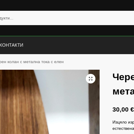
КОНТАКТИ
рен колан с метална тока с елен
Чере
мета
30,00
Изцяло изр
естествена