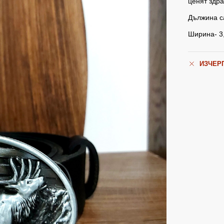
ценят здра
Дължина са
Ширина- 3
ИЗЧЕР