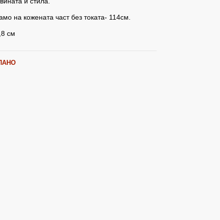
вината и стила.
мо на кожената част без токата- 114см.
,8 см
ПАНО