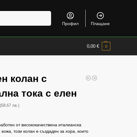
Търсене
Профил
Плащане
0,00
€
0
н колан с
лна тока с елен
(58,67 лв.)
€
аботен от висококачествена италианска
 кожа, този колан е създаден за хора, които