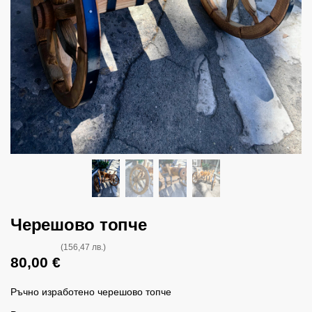
Черешово топче
(156,47 лв.)
80,00
€
Ръчно изработено черешово топче