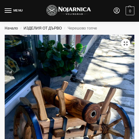
MENU
0
Начало
ИЗДЕЛИЯ ОТ ДЪРВО
Черешово топче
/
/