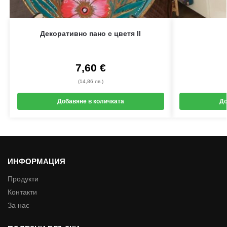
Декоративно пано с цветя II
7,60
€
(14,86 лв.)
Добавяне в количката
До
ИНФОРМАЦИЯ
Продукти
Контакти
За нас